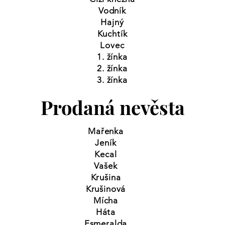
Vodník
Hajný
Kuchtík
Lovec
1. žínka
2. žínka
3. žínka
Prodaná nevěsta
Mařenka
Jeník
Kecal
Vašek
Krušina
Krušinová
Mícha
Háta
Esmeralda