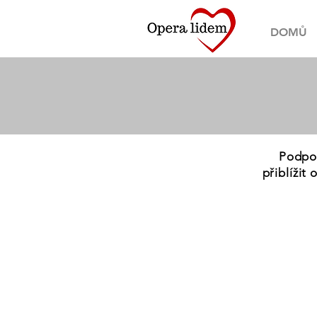
DOMŮ
Podpoř
přiblížit