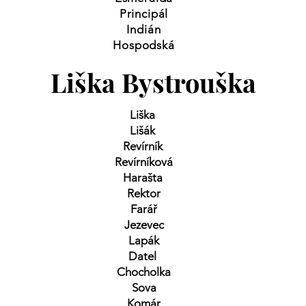
Principál
Indián
Hospodská
Liška Bystrouška
Liška
Lišák
Revírník
Revírníková
Harašta
Rektor
Farář
Jezevec
Lapák
Datel
Chocholka
Sova
Komár