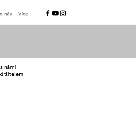
o nás
Více
 s námi
 držitelem