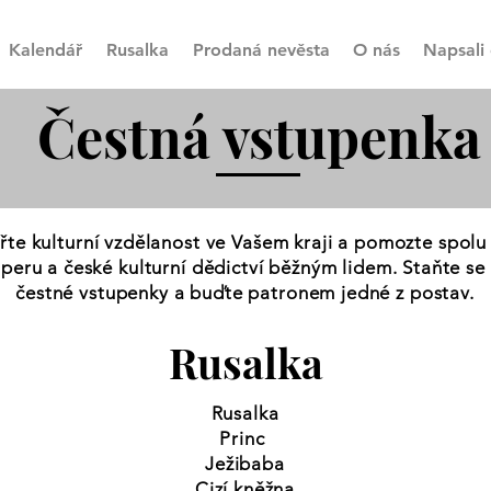
Kalendář
Rusalka
Prodaná nevěsta
O nás
Napsali 
Čestná vstupenka
te kulturní vzdělanost ve Vašem kraji a pomozte spolu
 operu a české kulturní dědictví běžným lidem. Staňte se
čestné vstupenky a buďte patronem jedné z postav.
Rusalka
Rusalka
Princ
Ježibaba
Cizí kněžna