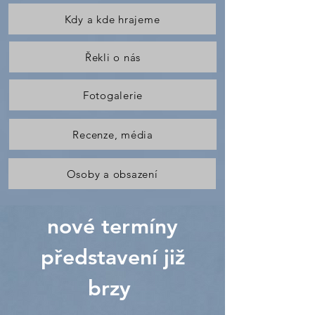
Kdy a kde hrajeme
Řekli o nás
Fotogalerie
Recenze, média
Osoby a obsazení
nové termíny
představení již
brzy