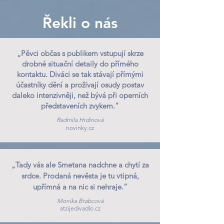
Řekli o nás
„Pěvci občas s publikem vstupují skrze
drobné situační detaily do přímého
kontaktu. Diváci se tak stávají přímými
účastníky dění a prožívají osudy postav
daleko intenzivněji, než bývá při operních
představeních zvykem.”
Radmila Hrdinová
novinky.cz
„Tady vás ale Smetana nadchne a chytí za
srdce. Prodaná nevěsta je tu vtipná,
upřímná a na nic si nehraje.”
Monika Brabcová
atzijedivadlo.cz