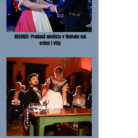
RECENZE: Prodaná nevěsta v Hlaholu má
srdce i vtip