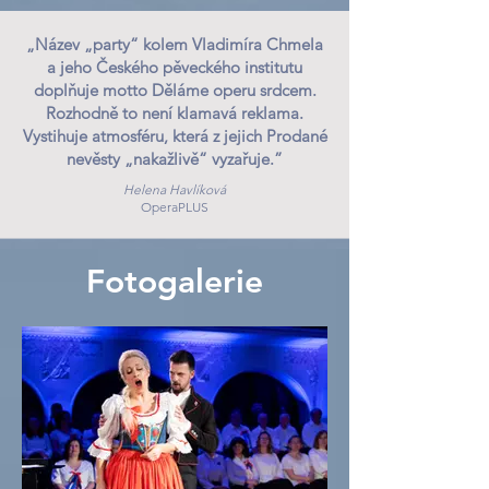
„Název „party“ kolem Vladimíra Chmela
a jeho Českého pěveckého institutu
doplňuje motto Děláme operu srdcem.
Rozhodně to není klamavá reklama.
Vystihuje atmosféru, která z jejich Prodané
nevěsty „nakažlivě“ vyzařuje.”
Helena Havlíková
OperaPLUS
Fotogalerie