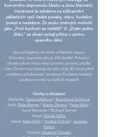
komorního doprovodu klavíru a dvou klarinetů.
Inscenace je založena na zdůraznění
základních rysů české povahy, vtipu, hudební
poezii a nadsázce. Za zvuku známých melodií
jako „Proč bychom se netěšili“ či „Znám jednu
dívku“ se diváci ocitají přímo v centru
operního dění.
Upozorňujeme, že místa v Hlaholu nejsou
číslována, kapacita sálu je 230 diváků. Pokud si
chcete vybrat místo mezi prvními, prosím, přijďte
včas.
Diváci mají přístup do sálu vždy 30 minut před
začátkem představení.
Inscenaci Prodané nevěsty
uvádíme rovněž na dalších místech.
Osoby a obsazení:
Mařenka:
Tereza Mátlová
/
Bronislava Smržová
Jeník:
Peter Berger
/
Martin Šrejma
/
Peter Malý
/
Josef Moravec / Richard Samek
Kecal:
Daniel Hůlka
Vašek:
Peter Malý
/
Vojtěch Pošvář
/
Jaroslav
Parma
Krušina:
Vladimír Chmelo