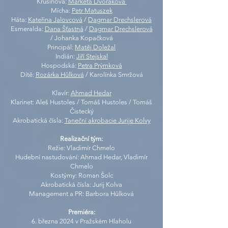
Krušinová:
Markéta Dvořáková
Mícha:
Petr Matuszek
Háta:
Kateřina Jalovcová
/
Dagmar Drechslerová
Esmeralda:
Dana Šťastná
/
Dagmar Drechslerová
/ Johanka Kopačková
Principál:
Matěj Doležal
Indián:
Jiří Stejskal
Hospodská:
Petra Prýmková
Dítě:
Rozárka Hůlková
/ Karolínka Smržová
Klavír:
Ahmad Hedar
Klarinet: Aleš Hustoles / Tomáš Hustoles / Tomáš
Čistecký
Akrobatická čísla:
Taneční akrobacie Jurije Kolvy
Realizační tým:
Režie: Vladimír Chmelo
Hudební nastudování: Ahmad Hedar, Vladimír
Chmelo
Kostýmy: Roman Šolc
Akrobatická čísla: Jurij Kolva
Management a PR: Barbora Hůlková
Premiéra
:
6. března 2024 v Pražském Hlaholu