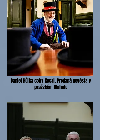
Daniel Hůlka coby Kecal. Prodaná nevěsta v
pražském Hlaholu