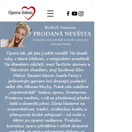
Opera tak, jak jste ji ještě nezažili. Na dosah
ruky, v těsné blízkosti, v netypickém prostředí.
Na vltavském nábřeží, mezi Tančícím domem a
Národním divadlem, stojí Spolkový dům
Hlahol. Secesní klenot Josefa Fanty s
jedinečným geniem loci skrývající poslední
velké dílo Alfonse Muchy. Právě zde uvádíme
„nejnárodnější“ českou operu, Smetanovu
Prodanou nevěstu, v níž se představují přední
čeští a slovenští pěvci. Důraz klademe na
srozumitelnost, tradici, uměleckou kvalitu a
přístupnost široké veřejnosti – od rodin s
dětmi po operní nadšence. Proslulou
komickou operu přinášíme v citlivě zkrácené
podobě, ve verzi s mluvenými dialogy, za