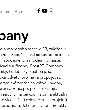
o nás
Více
pany
o a moderního tance v ČR, založen v
ou. V současnosti se soubor profiluje
cích současného a moderního tance,
divadla a činohry. ProART Company
rníky, hudebníky. Snahou je se
cká odvětví prolínat a propojovat,
e typická tvorba na vážnou hudbu,
ní a konceptů pro již existující
 reagující na českou historii a aktuální
 více než 50 celovečerních projektů,
choreografů. Jeho dosavadní projekty