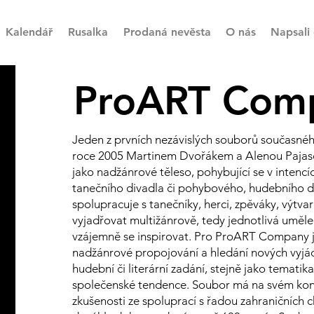
Kalendář
Rusalka
Prodaná nevěsta
O nás
Napsali 
ProART Com
Jeden z prvních nezávislých souborů současnéh
roce 2005 Martinem Dvořákem a Alenou Pajasov
jako nadžánrové těleso, pohybující se v inten
tanečního divadla či pohybového, hudebního 
spolupracuje s tanečníky, herci, zpěváky, výtva
vyjadřovat multižánrově, tedy jednotlivá uměle
vzájemně se inspirovat. Pro ProART Company j
nadžánrové propojování a hledání nových vyjádře
hudební či literární zadání, stejně jako tematika
společenské tendence. Soubor má na svém kontě
zkušenosti ze spoluprací s řadou zahraničních 