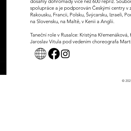
dosáhly dohromady více než 600 repríz. Soubor
spolupráce a je podporován Českými centry v z
Rakousku, Francii, Polsku, Švýcarsku, Izraeli, Por
na Slovensku, na Maltě, v Kenii a Anglii.
Taneční role v Rusalce: Kristýna Křemenáková,
Jaroslav Vitula pod vedením choreografa Mart
© 202