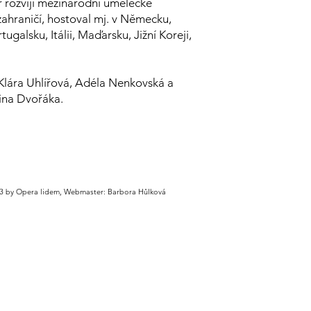
 rozvíjí mezinárodní umělecké
ahraničí, hostoval mj. v Německu,
tugalsku, Itálii, Maďarsku, Jižní Koreji,
 Klára Uhlířová, Adéla Nenkovská a
ina Dvořáka.
3 by Opera lidem, Webmaster: Barbora Hůlková